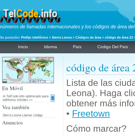
números de llamadas internacionales y los códigos de área del
Su posición:
Prefijo telefónico
»
Sierra Leona
»
Códigos de área
»
código de área 22
Inicio
Idioma
País
Código Del País
código de área 
Lista de las ciud
En Móvil
Leona). Haga cli
m.TelCode.info optimizado para
teléfonos móviles >>
obtener más info
Vea también
•
Freetown
Sierra Leona Llamar código
Anuncios
Cómo marcar?