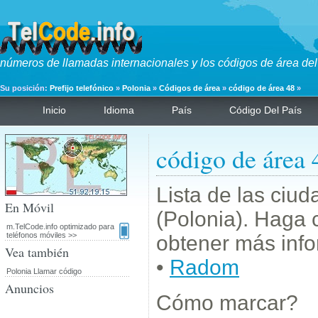
números de llamadas internacionales y los códigos de área del
Su posición:
Prefijo telefónico
»
Polonia
»
Códigos de área
»
código de área 48
»
Inicio
Idioma
País
Código Del País
código de área 
Lista de las ciu
En Móvil
(Polonia). Haga 
m.TelCode.info optimizado para
teléfonos móviles >>
obtener más info
Vea también
•
Radom
Polonia Llamar código
Anuncios
Cómo marcar?