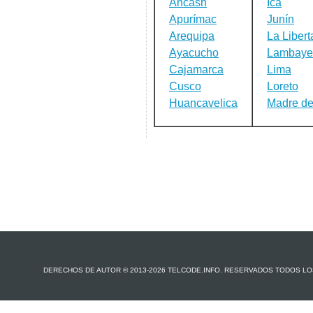
Ancash
Ica
Apurímac
Junín
Arequipa
La Libert
Ayacucho
Lambaye
Cajamarca
Lima
Cusco
Loreto
Huancavelica
Madre de
DERECHOS DE AUTOR © 2013-2026 TELCODE.INFO. RESERVADOS TODOS L