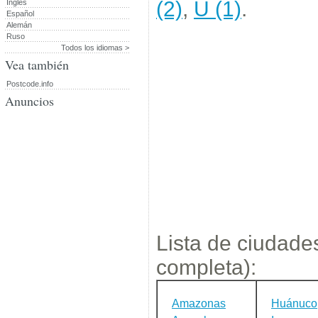
(2)
,
U (1)
.
Inglés
Español
Alemán
Ruso
Todos los idiomas >
Vea también
Postcode.info
Anuncios
Lista de ciudades
completa):
Amazonas
Huánuco