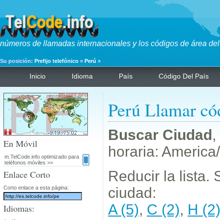
números de llamadas internacionales y los códigos de área del
Su posición:
Prefijo telefónico
»
Perú
»
Inicio
Idioma
País
Código Del País
Perú Llamar có
Buscar Ciudad
,
En Móvil
horaria: America
m.TelCode.info optimizado para
teléfonos móviles >>
Reducir la lista.
Enlace Corto
Corto enlace a esta página:
ciudad:
A (5)
,
C (2)
,
H (2
Idiomas: