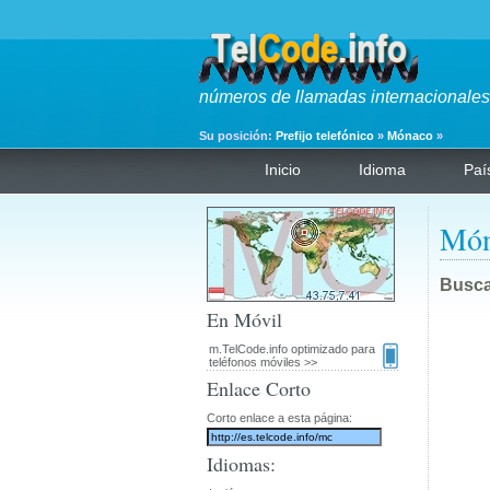
números de llamadas internacionales 
Su posición:
Prefijo telefónico
»
Mónaco
»
Inicio
Idioma
Paí
Món
Busca
En Móvil
m.TelCode.info optimizado para
teléfonos móviles >>
Enlace Corto
Corto enlace a esta página:
Idiomas: