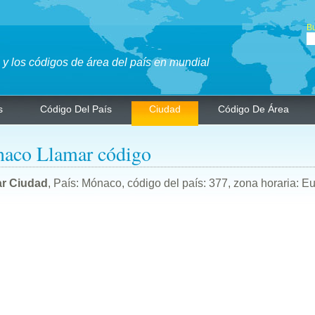
Bu
y los códigos de área del país en mundial
s
Código Del País
Ciudad
Código De Área
aco Llamar código
r Ciudad
, País: Mónaco, código del país: 377, zona horaria: 