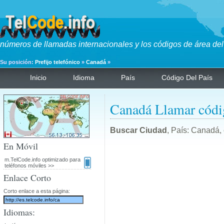
números de llamadas internacionales y los códigos de área del
Su posición:
Prefijo telefónico
»
Canadá
»
Inicio
Idioma
País
Código Del País
Canadá Llamar códi
Buscar Ciudad
, País: Canadá,
En Móvil
m.TelCode.info optimizado para
teléfonos móviles >>
Enlace Corto
Corto enlace a esta página:
Idiomas: