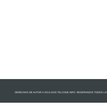
DERECHOS DE AUTOR © 2013-2026 TELCODE.INFO. RESERVADOS TODOS L